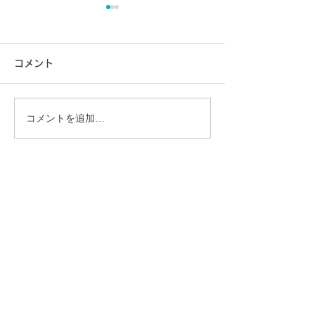
コメント
コメントを追加…
新若石ローラーが誕生し
新年のご挨拶と
ました！
について
​会社のご案内
​会社名
株式会社ＷＰウォータープラネット
URL
https://www.water-planet.co.jp/